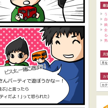
最
う
自
娘
全
る
男
月
月
別
ア
カ
ー
カ
カ
イ
テ
ブ
ゴ
リ
ー