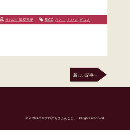
うちのこ観察日記
RICO
,
さとし
,
ちひよ
,
ビス太
新しい記事へ
© 2026 4コマブログちひよんこま。. All rights reserved.