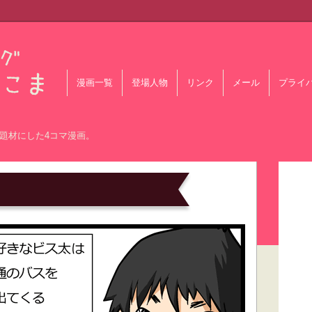
漫画一覧
登場人物
リンク
メール
プライ
題材にした4コマ漫画。